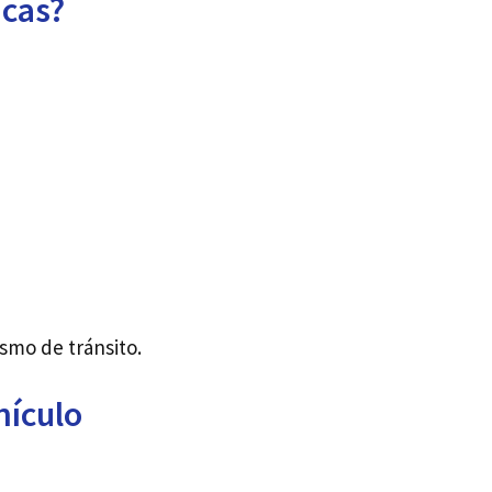
acas?
smo de tránsito.
hículo