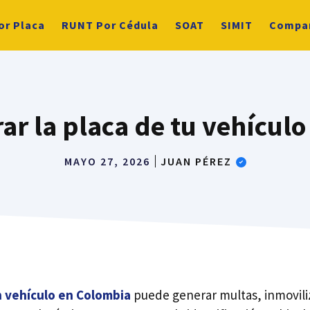
or Placa
RUNT Por Cédula
SOAT
SIMIT
Compa
r la placa de tu vehículo s
MAYO 27, 2026
JUAN PÉREZ
n vehículo en Colombia
puede generar multas, inmovili