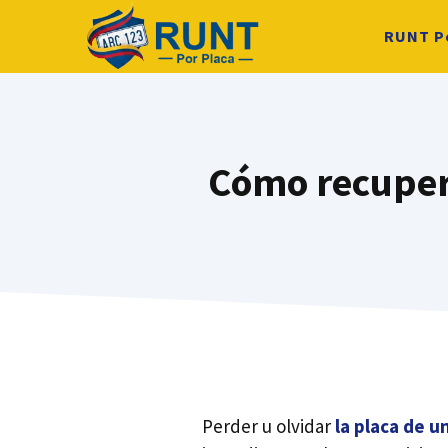
Saltar
RUNT P
al
contenido
Cómo recupera
Perder u olvidar
la placa de u