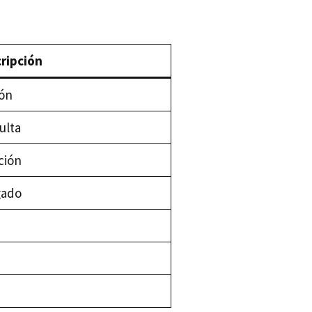
ripción
ión
ulta
ción
gado