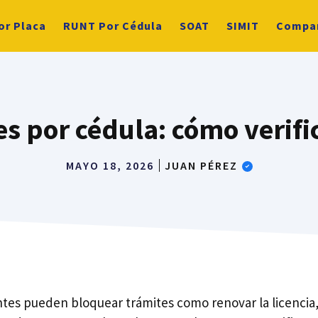
or Placa
RUNT Por Cédula
SOAT
SIMIT
Compa
s por cédula: cómo verifi
MAYO 18, 2026
JUAN PÉREZ
ntes pueden bloquear trámites como renovar la licencia,