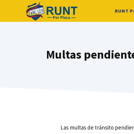
Saltar
RUNT P
al
contenido
Multas pendiente
Las multas de tránsito pendie