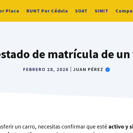
or Placa
RUNT Por Cédula
SOAT
SIMIT
Compa
estado de matrícula de un 
FEBRERO 28, 2026
JUAN PÉREZ
nsferir un carro, necesitas confirmar que esté
activo y s