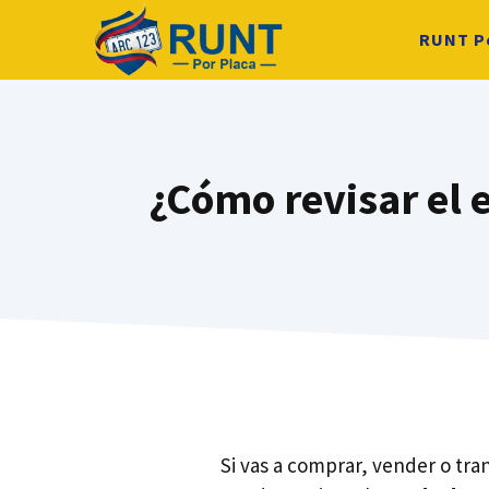
Saltar
RUNT P
al
contenido
¿Cómo revisar el 
Si vas a comprar, vender o tra